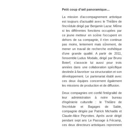
Petit coup d’œil panoramique…
La mission d’accompagnement artistique
est toujours d’actualité avec le Théâtre de
l’incrédule dirigé par Benjamin Lazar. Même
si les différentes fonctions occupées par
ce jeune metteur en scène l’occupent en
dehors de sa compagnie, il n’en continue
pas moins, lentement mais sûrement, de
mener un travail de recherche esthétique
d’une grande qualité. A partir de 2011,
l’ensemble Ludus Modalis, dirigé par Bruno
Boterf, s'associe lui aussi pour trois
années dans une collaboration spécifique
destinée à favoriser sa structuration et son
développement. Le partenariat établi avec
ces deux équipes concernent également
les missions de production et de diffusion.
Deux compagnies ont confié l’intégralité de
leur administration à notre bureau
d’ingénierie culturelle : le Théâtre de
l’incrédule et Bagages de Sable,
compagnie dirigée par Patrick Michaëlis et
Claude-Alice Peyrottes. Après avoir dirigé
pendant sept ans Le Passage à Fécamp,
ces deux directeurs artistiques reprennent